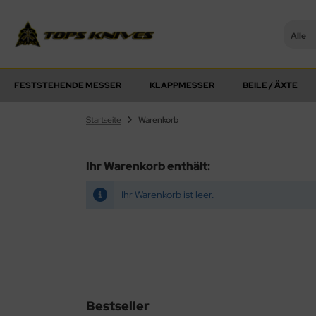
Alle
PS Knives
FESTSTEHENDE MESSER
KLAPPMESSER
BEILE / ÄXTE
Startseite
Warenkorb
Ihr Warenkorb enthält:
Ihr Warenkorb ist leer.
Bestseller