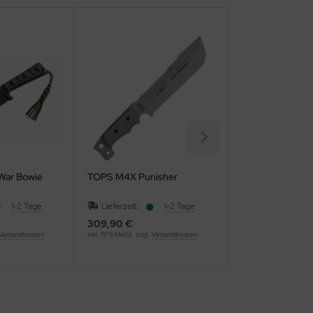
War Bowie
TOPS M4X Punisher
TOPS Tex Creek
1-2 Tage
Lieferzeit:
1-2 Tage
Lieferzeit:
309,90 €
249,90 €
Versandkosten
inkl. 19 % MwSt. zzgl.
Versandkosten
inkl. 19 % MwSt. zzgl.
Ve