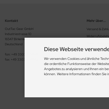
Kontakt
Mehr über...
OutTac Gear GmbH
Versand & Zahl
Industriestrasse 10
Widerrufsbeleh
16547 Birkenwerder
Widerrufsformu
Deutschland
Diese Webseite verwende
Datenschutzerk
fon: +49 3303 2174848
Informationen z
Wir verwenden Cookies und ähnliche Techn
fax: +49 3303 2174849
Kundenbewert
die ordentliche Funktionsweise der Websit
Cookie Einstell
Angebotes zu analysieren und Ihnen ein be
können. Weitere Informationen finden Sie 
Alle Preise inkl. gesetzl. M
TOP