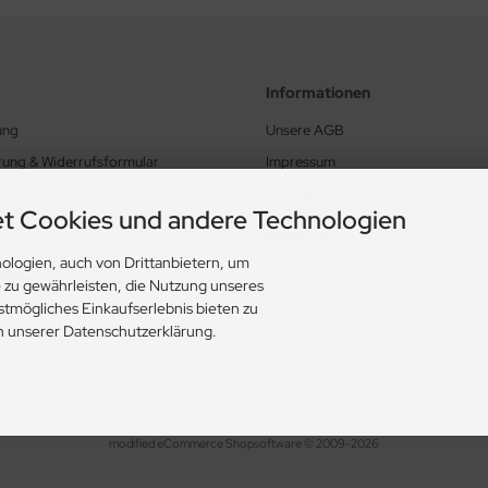
Informationen
ung
Unsere AGB
rung & Widerrufsformular
Impressum
lar
Sitemap
t Cookies und andere Technologien
lärung
Widerruf
ur Echtheit der
ologien, auch von Drittanbietern, um
ungen
e zu gewährleisten, die Nutzung unseres
ungen
stmögliches Einkaufserlebnis bieten zu
in unserer Datenschutzerklärung.
wSt. zzgl.
Versandkosten
. Die durchgestrichenen Preise entsprechen dem bisherigen Preis bei
S Knives Deutschland © 2026 | Template © 2009-2026 by modified eCommerce Shopsoft
mod
ified eCommerce Shopsoftware © 2009-2026