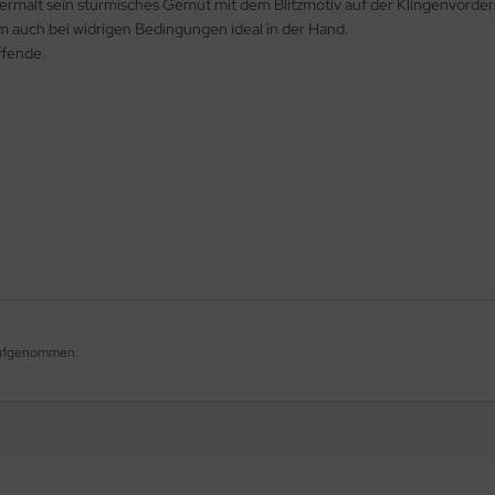
ermalt sein stürmisches Gemüt mit dem Blitzmotiv auf der Klingenvorders
 auch bei widrigen Bedingungen ideal in der Hand.
ffende.
 aufgenommen.