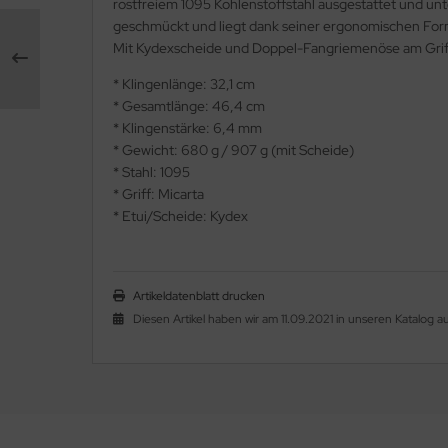
rostfreiem 1095 Kohlenstoffstahl ausgestattet und unt
geschmückt und liegt dank seiner ergonomischen Form
Mit Kydexscheide und Doppel-Fangriemenöse am Gri
* Klingenlänge: 32,1 cm
* Gesamtlänge: 46,4 cm
* Klingenstärke: 6,4 mm
* Gewicht: 680 g / 907 g (mit Scheide)
* Stahl: 1095
* Griff: Micarta
* Etui/Scheide: Kydex
Artikeldatenblatt drucken
Diesen Artikel haben wir am 11.09.2021 in unseren Katalog