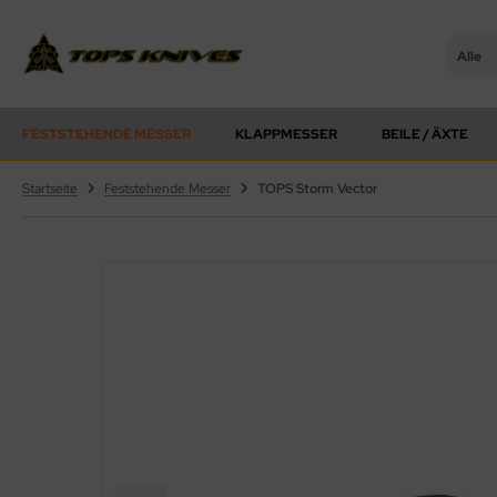
Alle
PS Knives
FESTSTEHENDE MESSER
KLAPPMESSER
BEILE / ÄXTE
Startseite
Feststehende Messer
TOPS Storm Vector