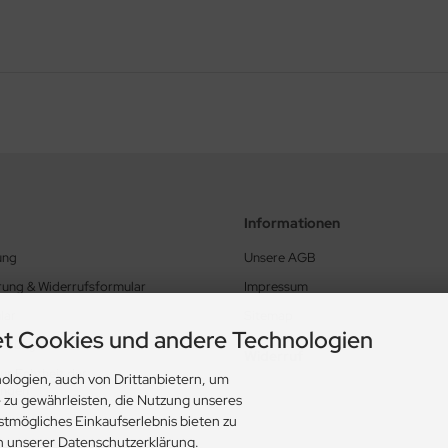
Informationen
ung
Unsere AGB
rung & Widerrufsformular
Impressum
lar
Sitemap
t Cookies und andere Technologien
lärung
Widerruf
ur Echtheit der
ologien, auch von Drittanbietern, um
ungen
e zu gewährleisten, die Nutzung unseres
ungen
stmögliches Einkaufserlebnis bieten zu
in unserer Datenschutzerklärung.