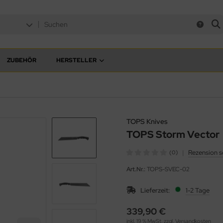
ZUBEHÖR
HERSTELLER
TOPS Knives
TOPS Storm Vector
|
Rezension s
(0)
Art.Nr.:
TOPS-SVEC-02
Lieferzeit:
1-2 Tage
339,90 €
inkl. 19 % MwSt. zzgl.
Versandkosten