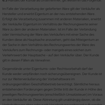
6.3
Handelt der Kunde als Unternehmer, gilt weiterhin das Folgende:
Im Falle der Verarbeitung der gelieferten Ware gilt der Verkäufer als
Hersteller und erwirbt Eigentum an der neu entstehenden Ware.
Erfolgt die Verarbeitung zusammen mit anderen Materialien, erwirbt
der Verkäufer Eigentum im Verhältnis der Rechnungswerte seiner
Ware zu dem der anderen Materialien. Ist im Falle der Verbindung
oder Vermischung der Ware des Verkäufers mit einer Sache des
Kunden diese als Hauptsache anzusehen, geht das Miteigentum an
der Sache in dem Verhältnis des Rechnungswertes der Ware des
Verkäufers zum Rechnungs- oder mangels eines solchen zum
Verkehrswert der Hauptsache - auf den Verkäufer über. Der Kunde
gilt in diesen Fällen als Verwahrer.
Gegenstände unter Eigentums- oder Rechtsvorbehalt darf der
Kunde weder verpfänden noch sicherungsübereignen. Der Kunde ist
nur zur Weiterveräußerung der Vorbehaltsware im
ordnungsgemäßen Geschäftsbetrieb berechtigt. Sämtliche hieraus
entstehenden Forderungen gegen Dritte tritt der Kunde in Höhe des
jeweiligen Rechnungswertes (einschließlich Umsatzsteuer) im Voraus
an den Verkäufer ab. Diese Abtretung gilt unabhängig davon, ob die
Vorbehaltsware ohne oder nach Verarbeitung weiterverkauft worden