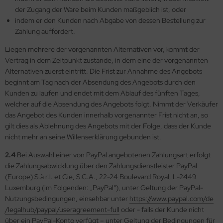
der Zugang der Ware beim Kunden maßgeblich ist, oder
indem er den Kunden nach Abgabe von dessen Bestellung zur
Zahlung auffordert.
Liegen mehrere der vorgenannten Alternativen vor, kommt der
Vertrag in dem Zeitpunkt zustande, in dem eine der vorgenannten
Alternativen zuerst eintritt. Die Frist zur Annahme des Angebots
beginnt am Tag nach der Absendung des Angebots durch den
Kunden zu laufen und endet mit dem Ablauf des fünften Tages,
welcher auf die Absendung des Angebots folgt. Nimmt der Verkäufer
das Angebot des Kunden innerhalb vorgenannter Frist nicht an, so
gilt dies als Ablehnung des Angebots mit der Folge, dass der Kunde
nicht mehr an seine Willenserklärung gebunden ist.
2.4
Bei Auswahl einer von PayPal angebotenen Zahlungsart erfolgt
die Zahlungsabwicklung über den Zahlungsdienstleister PayPal
(Europe) S.à r.l. et Cie, S.C.A., 22-24 Boulevard Royal, L-2449
Luxemburg (im Folgenden: „PayPal“), unter Geltung der PayPal-
Nutzungsbedingungen, einsehbar unter
https://www.paypal.com
/de
/legalhub
/paypal
/useragreement-full
oder - falls der Kunde nicht
über ein PayPal-Konto verfügt – unter Geltung der Bedingungen für