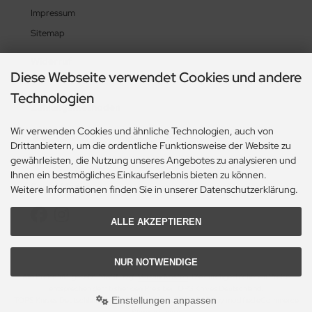
Impressum
Sitemap
Widerruf
Diese Webseite verwendet Cookies und andere
Technologien
Zahlungsmethoden
Wir verwenden Cookies und ähnliche Technologien, auch von
Drittanbietern, um die ordentliche Funktionsweise der Website zu
gewährleisten, die Nutzung unseres Angebotes zu analysieren und
Ihnen ein bestmögliches Einkaufserlebnis bieten zu können.
Social Media
Weitere Informationen finden Sie in unserer Datenschutzerklärung.
ALLE AKZEPTIEREN
NUR NOTWENDIGE
Alle Preise inkl. gesetzl. MwSt. zzgl.
Versandkosten
. Die durchgestrichenen Preise
entsprechen dem bisherigen Preis bei TOPS Knives Deutschland.
Einstellungen anpassen
TOPS Knives Deutschland © 2026 | Template © 2009-2026 by modified eCommerce